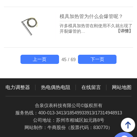
模具加热管为什么会爆管呢？
许多模具加热管在刚使用不久就出现了
【详情】
开裂爆管的…
上一页
下一页
45
/
69
电力调整器
热电偶热电阻
在线留言
网站地图
合泉仪表科技有限公司©版权所有
服务热线：400-013-3413/18549933913/17314948913
公司地址：苏州市相城区如元路8号
网站制作：
牛商股份
（股票代码：830770）