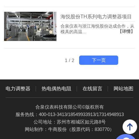
海悦股份TH系列电力调整器项目
合泉仪表与浙江海悦股份达成合作，从
【详情】
模具的高温…
下一页
1
/
2
电力调整器
热电偶热电阻
在线留言
网站地图
合泉仪表科技有限公司©版权所有
服务热线：400-013-3413/18549933913/17314948913
公司地址：苏州市相城区如元路8号
网站制作：
牛商股份
（股票代码：830770）