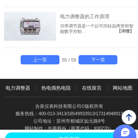
电力调整器的工作原理
功率调节器是一个以可控硅晶闸管和智
【详情】
能数字控制…
上一页
下一页
55
/
59
电力调整器
热电偶热电阻
在线留言
网站地图
合泉仪表科技有限公司©版权所有
服务热线：400-013-3413/18549933913/17314948913
公司地址：苏州市相城区如元路8号
网站制作：
牛商股份
（股票代码：830770）