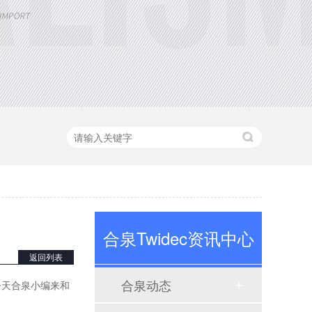
定制大功率直流电源
合泉Twidec资讯中心
三相TR标准调功器30~200A
返回列表
合泉动态
今天合泉小编来和