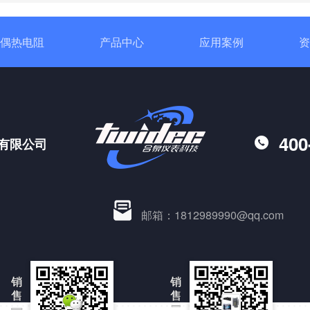
偶热电阻
产品中心
应用案例
资
400
有限公司
邮箱：1812989990@qq.com
销
销
售
售
一
二