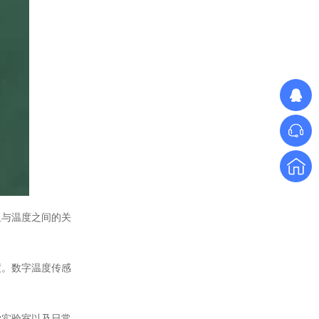
单相TM数字调功器25~150A
阻与温度之间的关
度。数字温度传感
单相TR标准调功器16~100A
学实验室以及日常