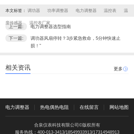
本文标签：
调功器
功率调整器
电力调整器
温控表
温
度传感器
温控表厂家
上一篇:
电力调整器选型指南
下一篇:
调功器风扇停转？3步紧急救命，5分钟快速止
损！"
相关资讯
更多
电力调整器
热电偶热电阻
在线留言
网站地图
合泉仪表科技有限公司©版权所有
服务热线：400-013-3413/18549933913/17314948913