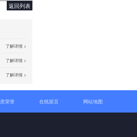
返回列表
了解详情 >
单相TR标准调功器16~100A
了解详情 >
了解详情 >
质荣誉
在线留言
网站地图
单相SH高端调功器25~1000A