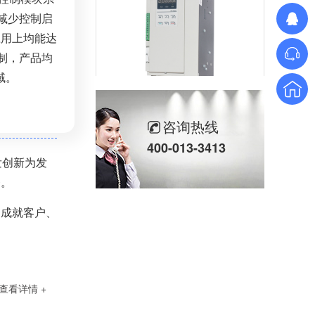
减少控制启
应用上均能达
制，产品均
域。
三相SH高端调功器25~2000A
咨询热线
400-013-3413
发创新为发
务。
、成就客户、
单相TM数字调功器25~150A
查看详情 +