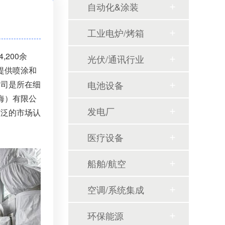
自动化&涂装
工业电炉/烤箱
200余
光伏/通讯行业
定制大功率直流电源
提供喷涂和
公司是所在细
电池设备
海）有限公
发电厂
广泛的市场认
医疗设备
船舶/航空
三相TR标准调功器30~200A
空调/系统集成
环保能源