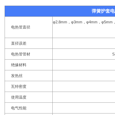
弹簧护套电
φ2.8mm，φ3mm，φ4mm，φ5mm
电热管直径
直径误差
电热管管材
S
绝缘材料
发热丝
瓦特密度
使用温度
电气性能