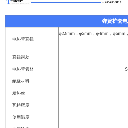
弹簧护套电
φ2.8mm，φ3mm，φ4mm，φ5mm
电热管直径
直径误差
电热管管材
S
绝缘材料
发热丝
瓦特密度
使用温度