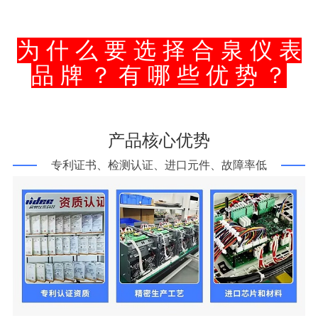
为 什 么 要 选 择 合 泉 仪 表
品 牌 ？ 有 哪 些 优 势 ？
产品核心优势
专利证书、检测认证、进口元件、故障率低