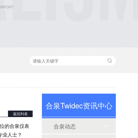
定制大功率直流电源
合泉Twidec资讯中心
三相TR标准调功器30~200A
返回列表
合泉动态
展位的合泉仪表
专业人士？