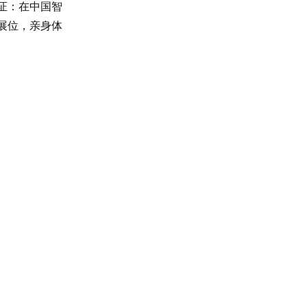
印证：在中国智
2展位，亲身体
单相TR标准调功器16~100A
单相SH高端调功器25~1000A