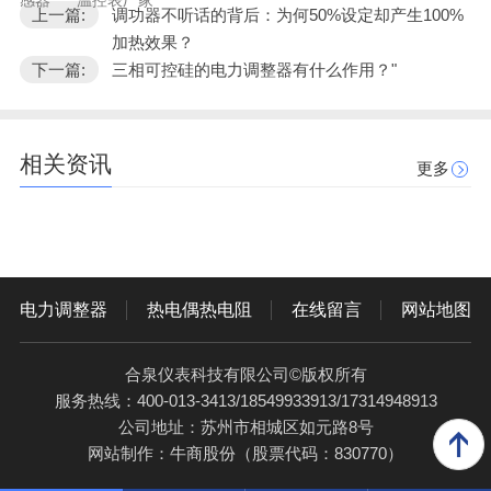
感器
温控表厂家
上一篇:
调功器不听话的背后：为何50%设定却产生100%
加热效果？
下一篇:
三相可控硅的电力调整器有什么作用？"
相关资讯
更多
电力调整器
热电偶热电阻
在线留言
网站地图
合泉仪表科技有限公司©版权所有
服务热线：400-013-3413/18549933913/17314948913
公司地址：苏州市相城区如元路8号
网站制作：
牛商股份
（股票代码：830770）