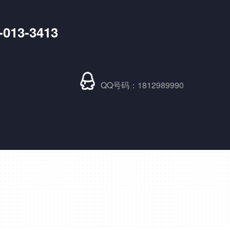
单相SH高端调功器25~1000A
-013-3413
QQ号码：1812989990
SH大功率调功器调功柜