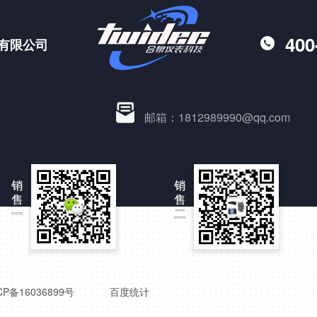
400
有限公司
邮箱：1812989990@qq.com
销
销
售
售
一
二
CP备16036899号
百度统计