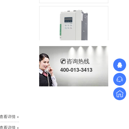
咨询热线
三相SH高端调功器25~2000A
400-013-3413
查看详情 +
单相TM数字调功器25~150A
查看详情 +