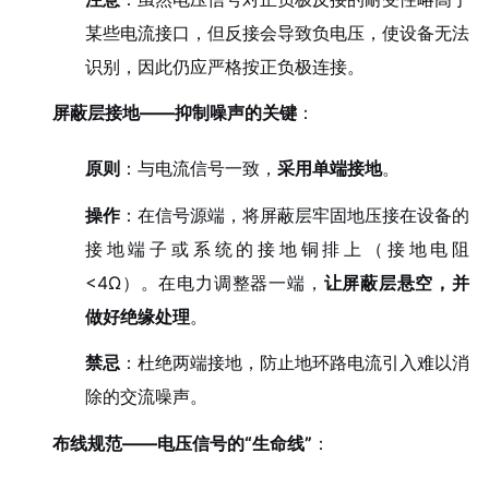
某些电流接口，但反接会导致负电压，使设备无法
识别，因此仍应严格按正负极连接。
屏蔽层接地——抑制噪声的关键
：
原则
：与电流信号一致，
采用单端接地
。
操作
：在信号源端，将屏蔽层牢固地压接在设备的
接地端子或系统的接地铜排上（接地电阻
<4Ω）。在电力调整器一端，
让屏蔽层悬空，并
做好绝缘处理
。
禁忌
：杜绝两端接地，防止地环路电流引入难以消
除的交流噪声。
布线规范——电压信号的“生命线”
：