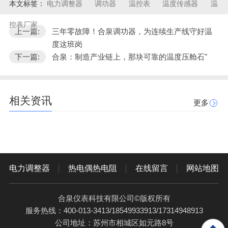
本文标签：
电力调整器
调功器
温控表
温度传感器
温
控表厂家
上一篇:
三年零故障！合泉调功器，为连续生产线守好温
度这班岗
下一篇:
合泉：制造产业链上，那块可靠的温度压舱石"
相关资讯
更多
电力调整器
热电偶热电阻
在线留言
网站地图
合泉仪表科技有限公司©版权所有
服务热线：400-013-3413/18549933913/17314948913
公司地址：苏州市相城区如元路8号