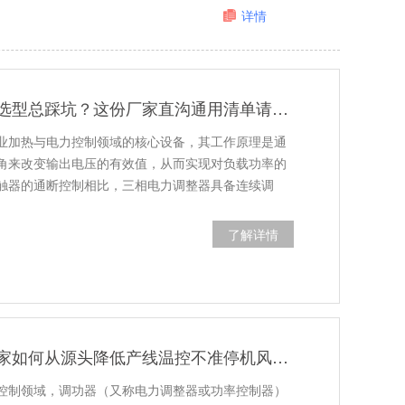
详情
三相电力调整器选型总踩坑？这份厂家直沟通用清单请收好
业加热与电力控制领域的核心设备，其工作原理是通
角来改变输出电压的有效值，从而实现对负载功率的
触器的通断控制相比，三相电力调整器具备连续调
了解详情
苏州工业设备厂家如何从源头降低产线温控不准停机风险？
控制领域，调功器（又称电力调整器或功率控制器）