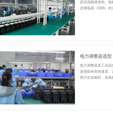
是实现精准加热、电
态继电器（SSR）
“开”或…
电力调整器选型
电力调整器是工业温
直接影响加热速度、
用户在采购时，容易
度匹配，…