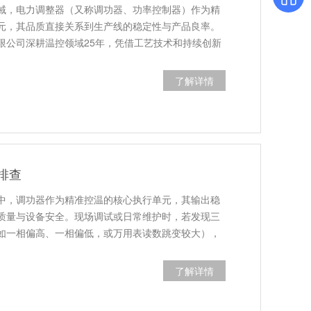
域，电力调整器（又称调功器、功率控制器）作为精
元，其品质直接关系到生产线的稳定性与产品良率。
限公司深耕温控领域25年，凭借工艺技术和持续创新
了解详情
排查
中，调功器作为精准控温的核心执行单元，其输出稳
质量与设备安全。现场调试或日常维护时，若发现三
如一相偏高、一相偏低，或万用表读数跳变较大），
了解详情