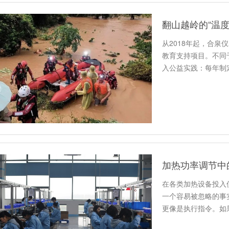
翻山越岭的“温
从2018年起，合泉
教育支持项目。不同
入公益实践：每年制
窖，…
在各类加热设备投入
一个容易被忽略的事
更像是执行指令。如
器是皮…