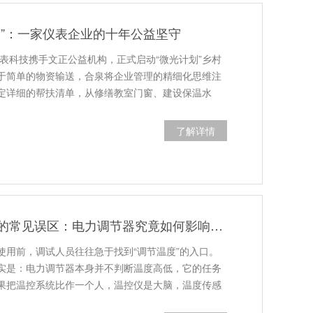
度”：一家仪表企业的十年公益坚守
仪表科技携手文正公益机构，正式启动“微光计划”乡村
于简单的物资输送，合泉将企业管理的精细化思维注
定详细的帮扶清单，从修缮教室门窗、建设保温水
了解详情
加热功率调节中的常见误区：电力调节器究竟如何影响温度？
使用前，调试人员往往急于找到“调节温度”的入口。
实是：电力调节器本身并不判断温度高低，它的任务
果把温控系统比作一个人，温控仪是大脑，温度传感