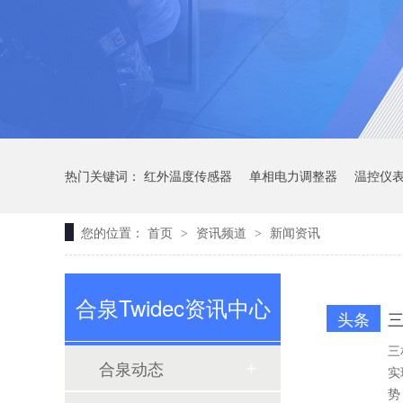
定制大功率直流电源
热门关键词：
红外温度传感器
单相电力调整器
温控仪
您的位置：
首页
资讯频道
新闻资讯
>
>
三相TR标准调功器30~200A
合泉Twidec资讯中心
头条
三
合泉动态
实
势