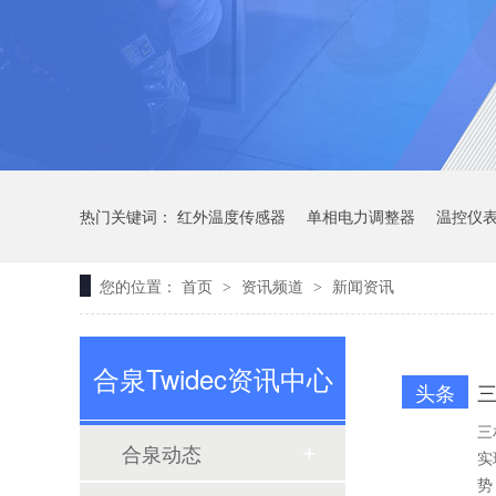
定制大功率直流电源
热门关键词：
红外温度传感器
单相电力调整器
温控仪
您的位置：
首页
资讯频道
新闻资讯
>
>
三相TR标准调功器30~200A
合泉Twidec资讯中心
头条
三
合泉动态
实
势