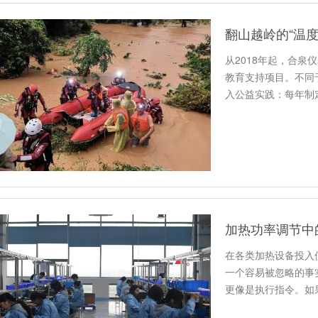
翻山越岭的“温
从2018年起，合泉
教育支持项目。不同
入公益实践：每年制
窖，…
在各类加热设备投入
一个容易被忽略的事
更像是执行指令。如
器是皮…