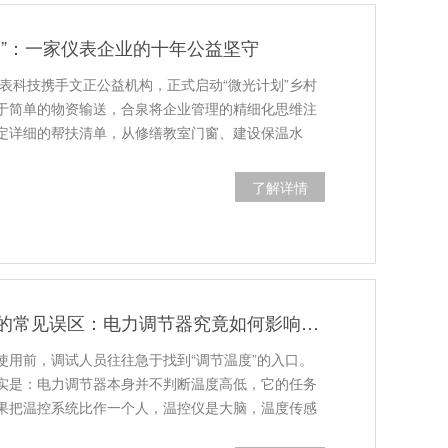
度”：一家仪表企业的十年公益坚守
仪表科技携手文正公益机构，正式启动“微光计划”乡村
于简单的物资输送，合泉将企业管理的精细化思维注
定详细的帮扶清单，从修缮教室门窗、建设保温水
了解详情
加热功率调节中的常见误区：电力调节器究竟如何影响温度？
使用前，调试人员往往急于找到“调节温度”的入口。
实是：电力调节器本身并不判断温度高低，它的任务
果把温控系统比作一个人，温控仪是大脑，温度传感