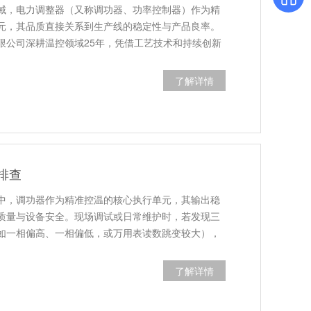
域，电力调整器（又称调功器、功率控制器）作为精
元，其品质直接关系到生产线的稳定性与产品良率。
限公司深耕温控领域25年，凭借工艺技术和持续创新
了解详情
排查
中，调功器作为精准控温的核心执行单元，其输出稳
质量与设备安全。现场调试或日常维护时，若发现三
如一相偏高、一相偏低，或万用表读数跳变较大），
了解详情