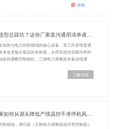
详情
三相电力调整器选型总踩坑？这份厂家直沟通用清单请收好
业加热与电力控制领域的核心设备，其工作原理是通
角来改变输出电压的有效值，从而实现对负载功率的
触器的通断控制相比，三相电力调整器具备连续调
了解详情
苏州工业设备厂家如何从源头降低产线温控不准停机风险？
控制领域，调功器（又称电力调整器或功率控制器）