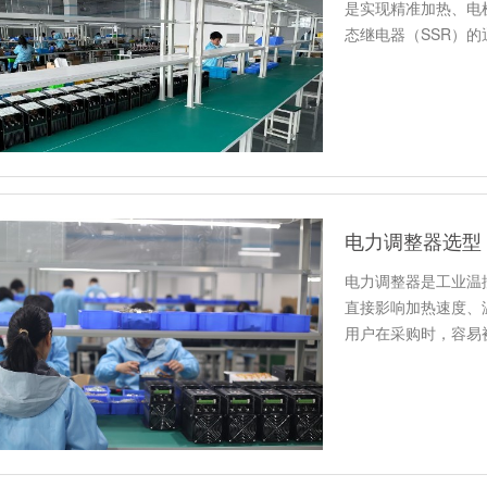
是实现精准加热、电
态继电器（SSR）
“开”或…
电力调整器选型
电力调整器是工业温
直接影响加热速度、
用户在采购时，容易
度匹配，…