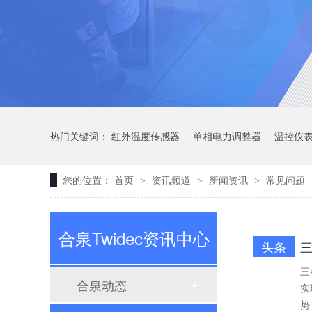
定制大功率直流电源
热门关键词：
红外温度传感器
单相电力调整器
温控仪
您的位置：
首页
资讯频道
新闻资讯
常见问题
>
>
>
合泉Twidec资讯中心
三相TR标准调功器30~200A
头条
三
合泉动态
实
势