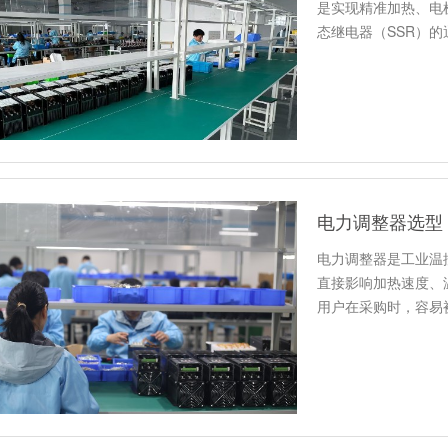
是实现精准加热、电
态继电器（SSR）
“开”或…
电力调整器选型
电力调整器是工业温
直接影响加热速度、
用户在采购时，容易
度匹配，…