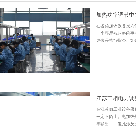
在各类加热设备投入
一个容易被忽略的事
更像是执行指令。如
器是皮…
在江苏做工业设备采
一定不陌生。电加热
率输出——但凡涉及
子。