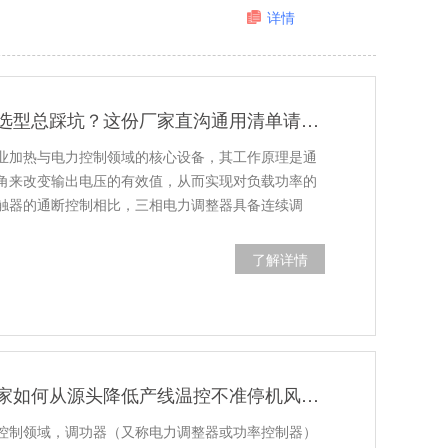
详情
三相电力调整器选型总踩坑？这份厂家直沟通用清单请收好
业加热与电力控制领域的核心设备，其工作原理是通
角来改变输出电压的有效值，从而实现对负载功率的
触器的通断控制相比，三相电力调整器具备连续调
了解详情
苏州工业设备厂家如何从源头降低产线温控不准停机风险？
控制领域，调功器（又称电力调整器或功率控制器）