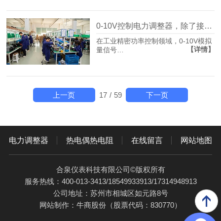
0-10V控制电力调整器，除了接线你还需关注什么？
在工业精密功率控制领域，0-10V模拟
【详情】
量信号…
上一页
下一页
17
/
59
电力调整器
热电偶热电阻
在线留言
网站地图
合泉仪表科技有限公司©版权所有
服务热线：400-013-3413/18549933913/17314948913
公司地址：苏州市相城区如元路8号
网站制作：
牛商股份
（股票代码：830770）